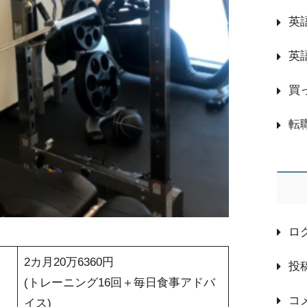
英
英
買
転
ロ
2カ月20万6360円
投
(トレーニング16回＋毎日食事アドバ
コ
イス)