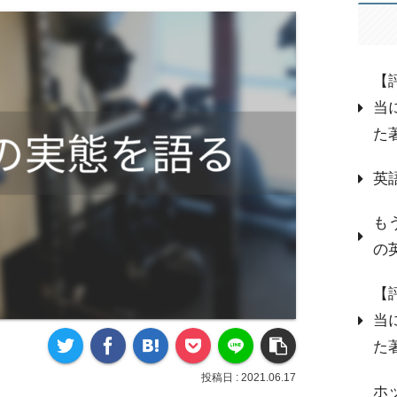
【
当に
た
英
も
の
【
当に
た
2021.06.17
ホ