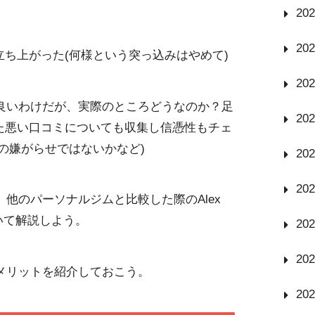
20
20
ち上がった(何様という突っ込みはやめて)
20
めて良いわけだが、実際のところどうなのか？足
20
た悪い口コミについても収集し信憑性もチェ
の嫌がらせではないかなど)
20
20
徴、他のパーソナルジムと比較した際のAlex
いて解説しよう。
20
20
とデメリットを紹介しておこう。
20