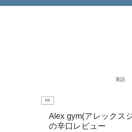
英語
PR
Alex gym(アレッ
の辛口レビュー