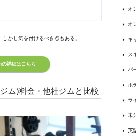
オ
オ
ムだ。しかし気を付けるべき点もある。
キ
ス
gymの詳細はこちら
パ
ボ
ックスジム)料金・他社ジムと比較
ラ
未
英