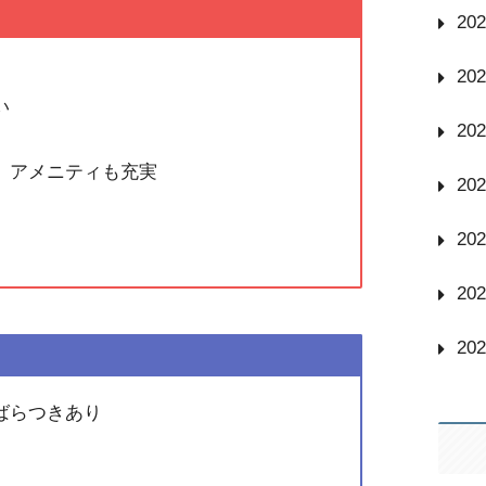
20
20
い
20
、アメニティも充実
20
20
20
20
ばらつきあり