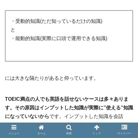
・受動的知識(ただ知っているだけの知識)
と
・能動的知識(実際に口頭で運用できる知識)
には大きな隔たりがあると仰っています。
TOEIC満点の人でも英語を話せないケースは多々ありま
す。その原因はインプットした知識が実際に”使える”知識
になっていないから
です。インプットした知識を会話
で”使える”ようにするにはアウトプット向けのトレーニン
グが必要になってきます。
メニュー
ホーム
検索
トップ
サイドバー