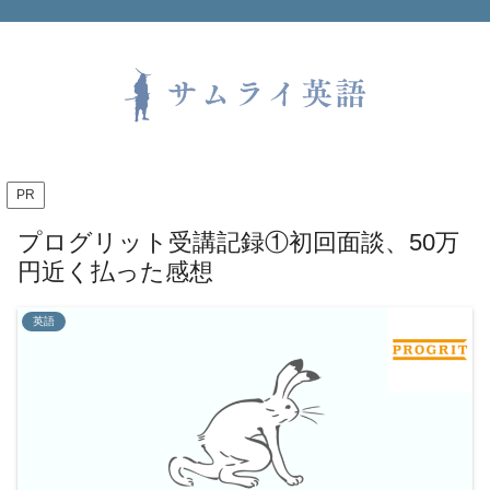
PR
プログリット受講記録①初回面談、50万
円近く払った感想
英語