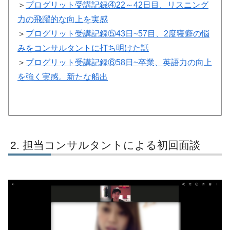
＞
プログリット受講記録④22～42日目、リスニング
力の飛躍的な向上を実感
＞
プログリット受講記録⑤43日~57目、2度寝癖の悩
みをコンサルタントに打ち明けた話
＞
プログリット受講記録⑥58日~卒業、英語力の向上
を強く実感。新たな船出
担当コンサルタントによる初回面談