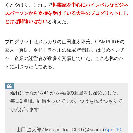
くとやはり、これまで
起業家を中心にハイレベルなビジネ
スパーソンから支持を受けている大手のプログリットにし
とけば間違いはない
と考えた。
プログリットはメルカリの山田進太郎氏、CAMPFIREの
家入一真氏、令和トラベルの篠塚 孝哉氏、はじめベンチ
ャー企業の経営者が数多く受講していた。これも私のハー
トに刺さった点である。
遅ればせながら4/1から英語の勉強をし始めました。
毎日2時間。結構キツいですが、つけを払うつもりで
がんばります
— 山田 進太郎 / Mercari, Inc. CEO (@suadd)
April 10,